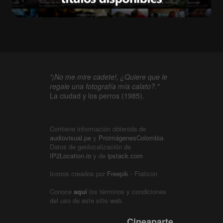
"¡No me mire cadete!, ¿Quiere que le
regale una fotografía mía calato?."
La ciudad y los perros (1985).
Contiene información obtenida de
audiovisual.pe
y
ProimágenesColombia
.
Datos de geolocalización de
IP2Location.io
y de
ipstack.com
Iconos creados por
Freepik
- Flaticon
Conoce
aquí
los términos y condiciones
del uso de este sitio web.
Cineaparte