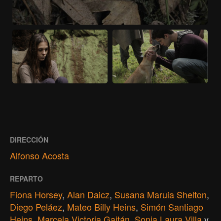
DIRECCIÓN
Alfonso Acosta
REPARTO
Fiona Horsey
,
Alan Daicz
,
Susana Maruia Shelton
,
Diego Peláez
,
Mateo Billy Heins
,
Simón Santiago
Heins
,
Marcela Victoria Gaitán
,
Sonia Laura Villa
y