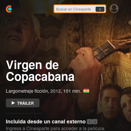
Ir
Virgen de
Copacabana
Largometraje ficción,
2012
, 101 min.
TRÁILER
Incluida desde un canal externo
t
a
Ingresa a Cineaparte para acceder a la película.