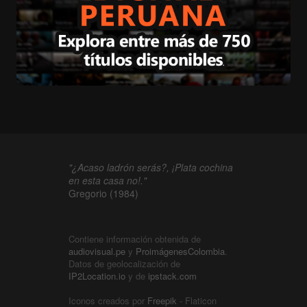
"¿Acaso ladrón serás?, ¡Plata cochina
en esta casa no!."
Gregorio (1984)
Contiene información obtenida de
audiovisual.pe
y
ProimágenesColombia
.
Datos de geolocalización de
IP2Location.io
y de
ipstack.com
Iconos creados por
Freepik
- Flaticon