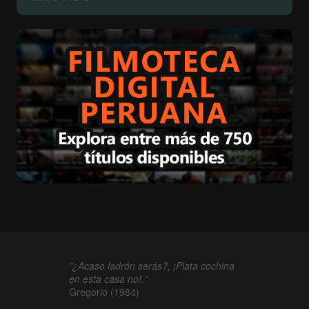
"¿Acaso ladrón serás?, ¡Plata cochina
en esta casa no!."
Gregorio (1984)