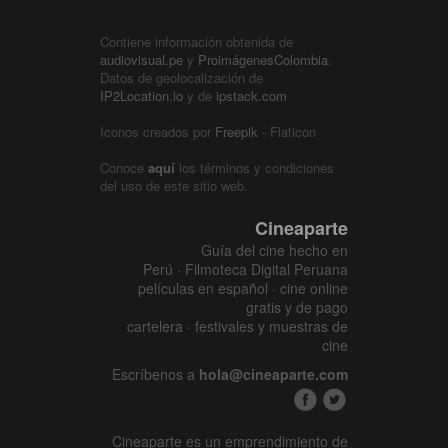
Contiene información obtenida de
audiovisual.pe
y
ProimágenesColombia
.
Datos de geolocalización de
IP2Location.io
y de
ipstack.com
Iconos creados por
Freepik
- Flaticon
Conoce
aquí
los términos y condiciones
del uso de este sitio web.
Cineaparte
Guía del cine hecho en
Perú · Filmoteca Digital Peruana
películas en español · cine online
gratis y de pago
cartelera · festivales y muestras de
cine
Escríbenos a
hola@cineaparte.com
Cineaparte es un emprendimiento de